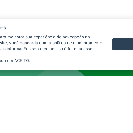
es!
ara melhorar sua experiência de navegação no
AGERH
PNLA
P
te site, você concorda com a política de monitoramento
SEAMA
OUVIDORIA
P
mais informações sobre como isso é feito, acesse
ique em ACEITO.
2015
- 2026
/ Desenvolvido pelo
PRODEST
utilizando o software livre
Orchard