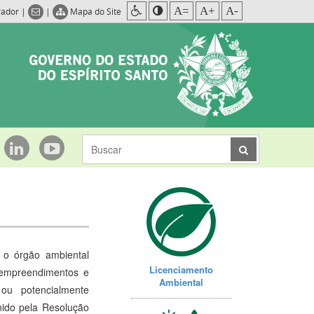
A=
A+
A-
rador
|
|
Mapa do Site
 o órgão ambiental
Licenciamento
e empreendimentos e
Ambiental
 ou potencialmente
nido pela Resolução