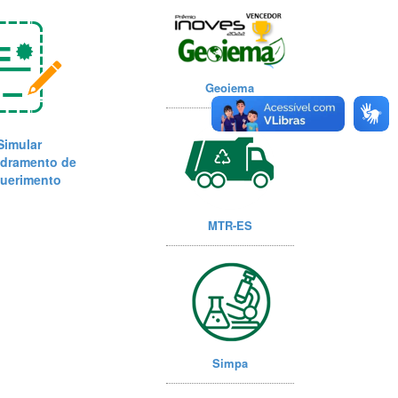
Geoiema
Simular
dramento de
uerimento
MTR-ES
Simpa