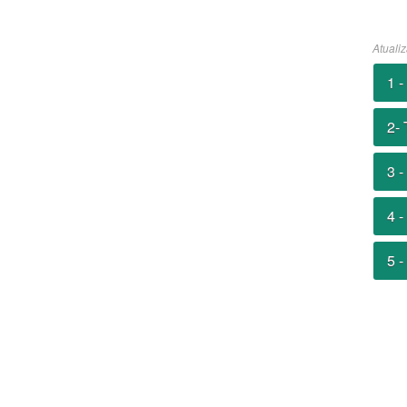
Atuali
1 
2- 
3 -
4 -
5 -