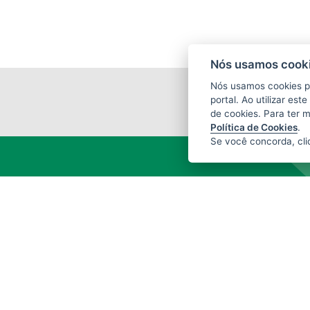
Nós usamos cooki
Nós usamos cookies p
portal. Ao utilizar es
de cookies. Para ter 
Política de Cookies
.
Se você concorda, cl
INSTITUTO ESTADUAL DE MEIO
AMBIENTE (IEMA)
Rod. Br 262, s/nº - Jardim América
CEP: 29140-130 - Cariacica / ES
Tel.: (27) 3300-1360 / (27) 99299-8894
(Whatsapp)
E-mail:
atendimento@iema.es.gov.br