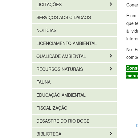
LICITAÇÕES
Conam
É um 
SERVIÇOS AOS CIDADÃOS
que t
NOTÍCIAS
à vid
inter
LICENCIAMENTO AMBIENTAL
No Es
QUALIDADE AMBIENTAL
compe
Consu
RECURSOS NATURAIS
menu 
FAUNA
EDUCAÇÃO AMBIENTAL
FISCALIZAÇÃO
DESASTRE DO RIO DOCE
BIBLIOTECA