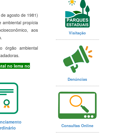
1 de agosto de 1981)
 ambiental propícia
ocioeconômico, aos
Visitação
.
 o órgão ambiental
radadoras.
tal no Iema no
Denúncias
enciamento
Consultas Online
rdinário