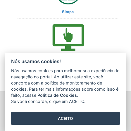
Simpa
Acesse nossos serviços online (E-Docs)
Nós usamos cookies!
Nós usamos cookies para melhorar sua experiência de
navegação no portal. Ao utilizar este site, você
concorda com a política de monitoramento de
cookies. Para ter mais informações sobre como isso é
feito, acesse
Política de Cookies
.
INSTITUTO ESTADUAL DE MEIO AMBIENTE (IEMA)
Se você concorda, clique em ACEITO.
Rod. Br 262, s/nº - Jardim América
CEP: 29140-130 - Cariacica / ES
Tel.: (27) 3300-1360 / (27) 99299-8894 (Whatsapp)
ACEITO
E-mail:
atendimento@iema.es.gov.br