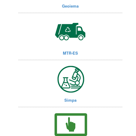
Geoiema
MTR-ES
Simpa