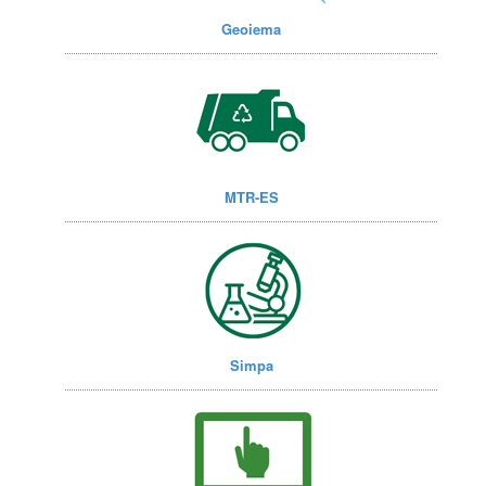
Geoiema
MTR-ES
Simpa