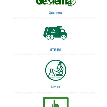
Geoiema
MTR-ES
Simpa