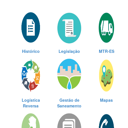
Histórico
Legislação
MTR-ES
Logística
Gestão de
Mapas
Reversa
Saneamento