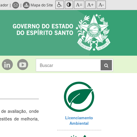
A=
A+
A-
rador
|
|
Mapa do Site
 de avaliação, onde
Licenciamento
gestões de melhoria,
Ambiental