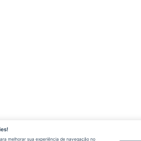
es!
ara melhorar sua experiência de navegação no
AGERH
PNLA
P