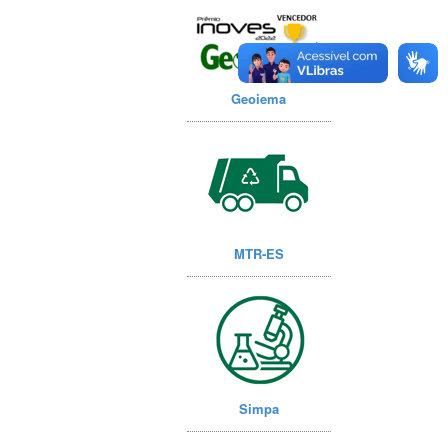
Geoiema
MTR-ES
Simpa