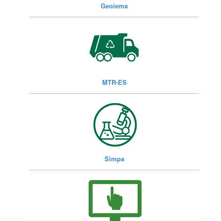
Geoiema
MTR-ES
Simpa