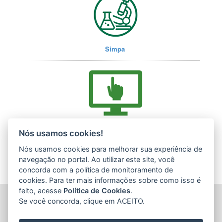
Simpa
Acesse nossos serviços online (E-Docs)
Nós usamos cookies!
Nós usamos cookies para melhorar sua experiência de
navegação no portal. Ao utilizar este site, você
concorda com a política de monitoramento de
cookies. Para ter mais informações sobre como isso é
feito, acesse
Política de Cookies
.
INSTITUTO ESTADUAL DE MEIO AMBIENTE (IEMA)
Se você concorda, clique em ACEITO.
Rod. Br 262, s/nº - Jardim América
CEP: 29140-130 - Cariacica / ES