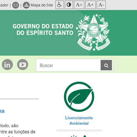
A=
A+
A-
rador
|
|
Mapa do Site
na
Licenciamento
Ambiental
 todo, são
ntre as funções de