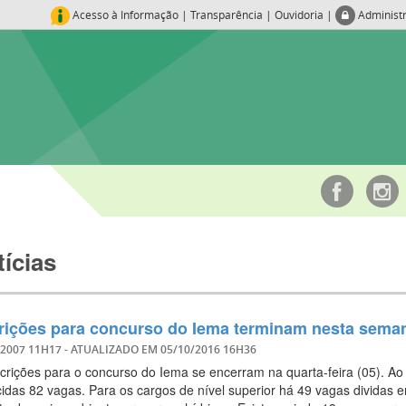
Acesso à Informação
|
Transparência
|
Ouvidoria
|
Administ
ícias
rições para concurso do Iema terminam nesta sema
/2007 11H17
- ATUALIZADO EM
05/10/2016 16H36
scrições para o concurso do Iema se encerram na quarta-feira (05). Ao
cidas 82 vagas. Para os cargos de nível superior há 49 vagas dividas e