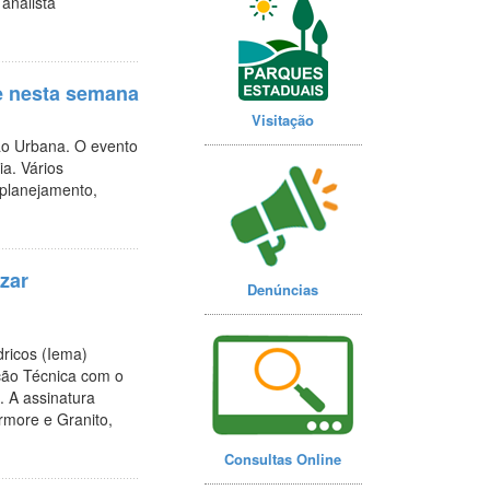
analista
e nesta semana
Visitação
ão Urbana. O evento
a. Vários
 planejamento,
zar
Denúncias
dricos (Iema)
ção Técnica com o
 A assinatura
rmore e Granito,
Consultas Online