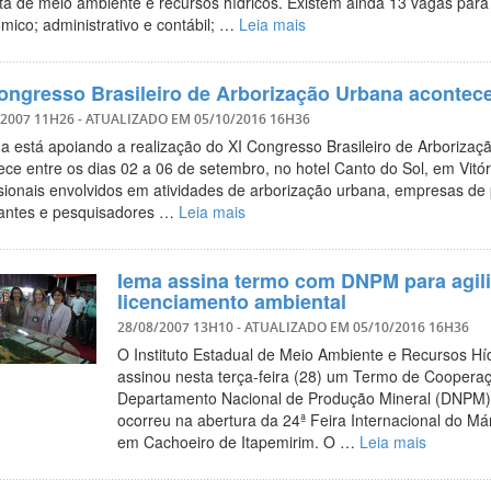
sta de meio ambiente e recursos hídricos. Existem ainda 13 vagas para 
mico; administrativo e contábil; …
Leia mais
ongresso Brasileiro de Arborização Urbana acontec
/2007 11H26
- ATUALIZADO EM
05/10/2016 16H36
a está apoiando a realização do XI Congresso Brasileiro de Arborizaç
ce entre os dias 02 a 06 de setembro, no hotel Canto do Sol, em Vitóri
ssionais envolvidos em atividades de arborização urbana, empresas de
antes e pesquisadores …
Leia mais
Iema assina termo com DNPM para agili
licenciamento ambiental
28/08/2007 13H10
- ATUALIZADO EM
05/10/2016 16H36
O Instituto Estadual de Meio Ambiente e Recursos Hí
assinou nesta terça-feira (28) um Termo de Coopera
Departamento Nacional de Produção Mineral (DNPM).
ocorreu na abertura da 24ª Feira Internacional do Má
em Cachoeiro de Itapemirim. O …
Leia mais