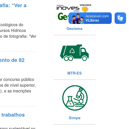
afia: “Ver a
cológicos do
Geoiema
ursos Hídricos
 de fotografia: “Ver
ento de 82
MTR-ES
ar concurso público
 de nível superior,
), e as inscrições
 trabalhos
Simpa
ismo sustentável no