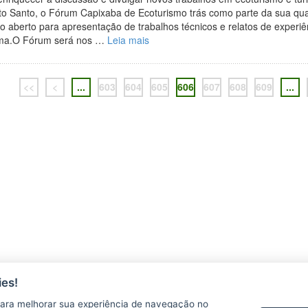
ito Santo, o Fórum Capixaba de Ecoturismo trás como parte da sua qu
o aberto para apresentação de trabalhos técnicos e relatos de experiê
ma.O Fórum será nos …
Leia mais
<<
<
...
603
604
605
606
607
608
609
...
es!
ara melhorar sua experiência de navegação no
AGERH
PNLA
P