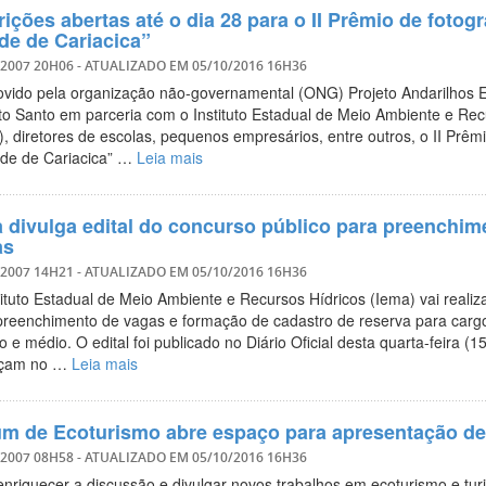
rições abertas até o dia 28 para o II Prêmio de fotogr
de de Cariacica”
/2007 20H06
- ATUALIZADO EM
05/10/2016 16H36
vido pela organização não-governamental (ONG) Projeto Andarilhos E
ito Santo em parceria com o Instituto Estadual de Meio Ambiente e Rec
, diretores de escolas, pequenos empresários, entre outros, o II Prêmio
ade de Cariacica” …
Leia mais
 divulga edital do concurso público para preenchim
as
/2007 14H21
- ATUALIZADO EM
05/10/2016 16H36
tituto Estadual de Meio Ambiente e Recursos Hídricos (Iema) vai realiz
preenchimento de vagas e formação de cadastro de reserva para cargos
o e médio. O edital foi publicado no Diário Oficial desta quarta-feira (15
çam no …
Leia mais
m de Ecoturismo abre espaço para apresentação de
/2007 08H58
- ATUALIZADO EM
05/10/2016 16H36
enriquecer a discussão e divulgar novos trabalhos em ecoturismo e tur