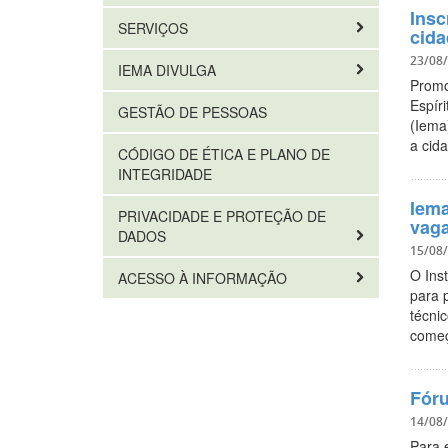
Insc
SERVIÇOS
cida
23/08
IEMA DIVULGA
Promo
Espír
GESTÃO DE PESSOAS
(Iema)
a cid
CÓDIGO DE ÉTICA E PLANO DE
INTEGRIDADE
Iema
PRIVACIDADE E PROTEÇÃO DE
vag
DADOS
15/08
O Ins
ACESSO À INFORMAÇÃO
para 
técnic
come
Fóru
14/08
Para 