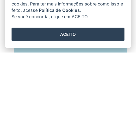
cookies. Para ter mais informações sobre como isso é
feito, acesse
Política de Cookies
.
Se você concorda, clique em ACEITO.
ACEITO
Escala IQAr
| ©
contributors
Leaflet
OpenStreetMap
Impactos dos poluentes na saúde e ambiente, por
intervalos de medições do IQAr.