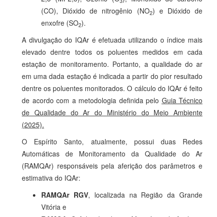
3
(CO), Dióxido de nitrogênio (NO
) e Dióxido de
2
enxofre (SO
).
2
A divulgação do IQAr é efetuada utilizando o índice mais
elevado dentre todos os poluentes medidos em cada
estação de monitoramento. Portanto, a qualidade do ar
em uma dada estação é indicada a partir do pior resultado
dentre os poluentes monitorados. O cálculo do IQAr é feito
de acordo com a metodologia definida pelo
Guia Técnico
de Qualidade do Ar do Ministério do Meio Ambiente
(2025).
O Espírito Santo, atualmente, possui duas Redes
Automáticas de Monitoramento da Qualidade do Ar
(RAMQAr) responsáveis pela aferição dos parâmetros e
estimativa do IQAr:
RAMQAr RGV
, localizada na Região da Grande
Vitória e