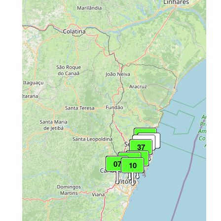
04
---
---
37
23
05
07
10