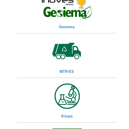
Geoiema
MTR-ES
Simpa