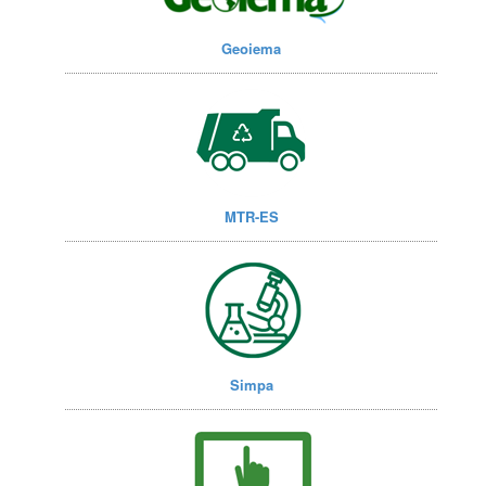
Geoiema
MTR-ES
Simpa