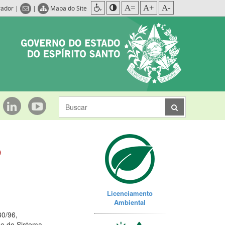
A=
A+
A-
rador
|
|
Mapa do Site
o
Licenciamento
Ambiental
30/96,
 e do Sistema