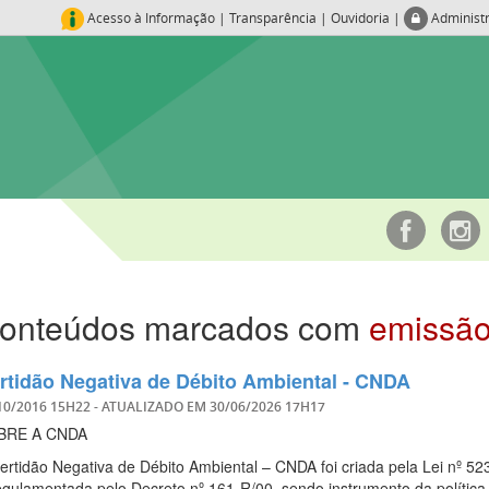
Acesso à Informação
|
Transparência
|
Ouvidoria
|
Administ
onteúdos marcados com
emissã
rtidão Negativa de Débito Ambiental - CNDA
10/2016 15H22
- ATUALIZADO EM
30/06/2026 17H17
BRE A CNDA
ertidão Negativa de Débito Ambiental – CNDA foi criada pela Lei nº 52
egulamentada pelo Decreto nº 161-R/00, sendo instrumento da política