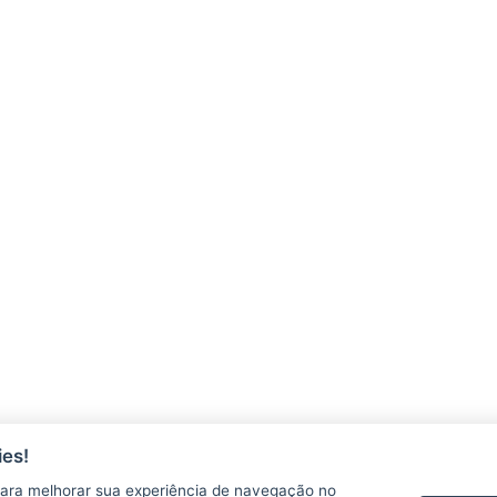
es!
ara melhorar sua experiência de navegação no
AGERH
PNLA
P