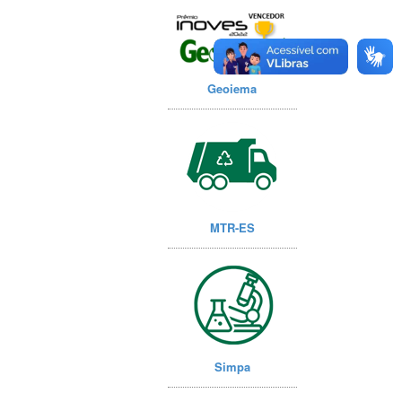
Geoiema
MTR-ES
Simpa