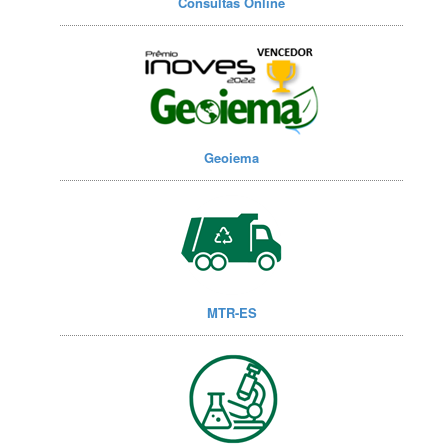
Consultas Online
Geoiema
MTR-ES