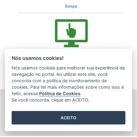
Simpa
Acesse nossos serviços online (E-Docs)
Nós usamos cookies!
Nós usamos cookies para melhorar sua experiência de
navegação no portal. Ao utilizar este site, você
concorda com a política de monitoramento de
cookies. Para ter mais informações sobre como isso é
feito, acesse
Política de Cookies
.
INSTITUTO ESTADUAL DE MEIO AMBIENTE (IEMA)
Se você concorda, clique em ACEITO.
Rod. Br 262, s/nº - Jardim América
CEP: 29140-130 - Cariacica / ES
Tel.: (27) 3300-1360 / (27) 99299-8894 (Whatsapp)
ACEITO
E-mail:
atendimento@iema.es.gov.br