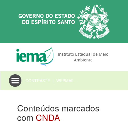
Instituto Estadual de Meio
Ambiente
Toggle
CONTRASTE
|
WEBMAIL
navigation
Conteúdos marcados
com
CNDA