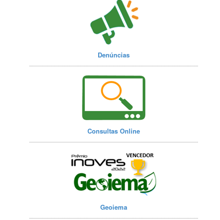
Denúncias
Consultas Online
Geoiema