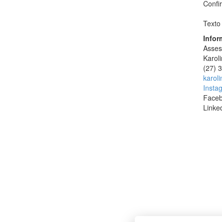
Confir
Texto
Infor
Asses
Karol
(27) 
karoli
Insta
Face
Linke