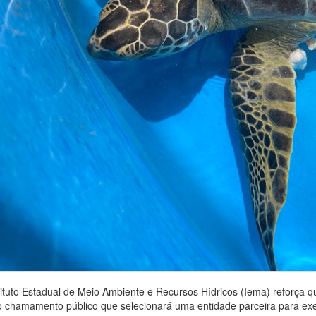
tituto Estadual de Meio Ambiente e Recursos Hídricos (Iema) reforça q
o chamamento público que selecionará uma entidade parceira para e