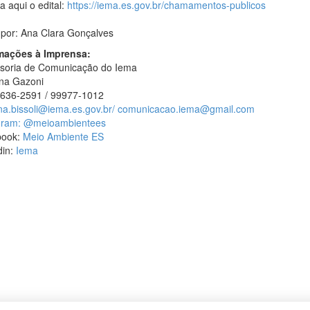
a aqui o edital:
https://iema.es.gov.br/chamamentos-publicos
 por: Ana Clara Gonçalves
mações à Imprensa:
soria de Comunicação do Iema
ina Gazoni
3636-2591 / 99977-1012
na.bissoli@iema.es.gov.br/
comunicacao.iema@gmail.com
gram:
@meioambientees
book:
Meio Ambiente ES
din:
Iema