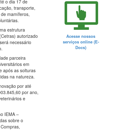
té o dia 17 de
cação, transporte,
o de mamíferos,
luntárias.
uma estrutura
(Cetras) autorizado
Acesse nossos
serviços online (E-
será necessário
Docs)
o.
dade parceira
iversitários em
e após as solturas
idas na natureza.
novação por até
.003.845,60 por ano,
eterinários e
ho IEMA –
das sobre o
e Compras,