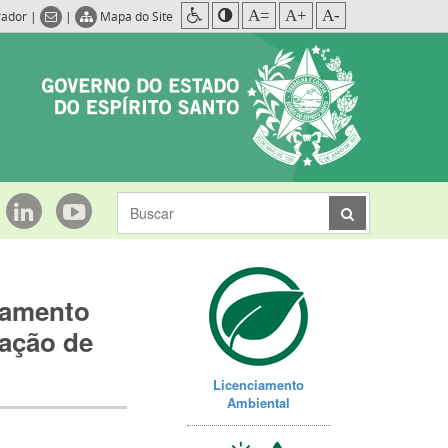
A=
A+
A-
rador
|
|
Mapa do Site
mamento
tação de
Licenciamento
Ambiental