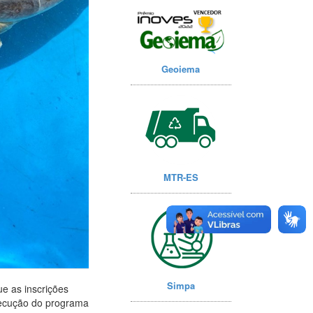
Geoiema
MTR-ES
Simpa
ue as inscrições
xecução do programa