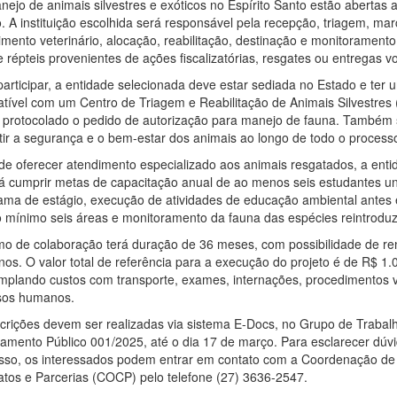
ejo de animais silvestres e exóticos no Espírito Santo estão abertas a
. A instituição escolhida será responsável pela recepção, triagem, mar
imento veterinário, alocação, reabilitação, destinação e monitorament
 répteis provenientes de ações fiscalizatórias, resgates ou entregas vo
participar, a entidade selecionada deve estar sediada no Estado e ter 
tível com um Centro de Triagem e Reabilitação de Animais Silvestres 
r protocolado o pedido de autorização para manejo de fauna. Também 
tir a segurança e o bem-estar dos animais ao longo de todo o process
de oferecer atendimento especializado aos animais resgatados, a enti
á cumprir metas de capacitação anual de ao menos seis estudantes un
ama de estágio, execução de atividades de educação ambiental antes 
 mínimo seis áreas e monitoramento da fauna das espécies reintroduz
mo de colaboração terá duração de 36 meses, com possibilidade de re
nos. O valor total de referência para a execução do projeto é de R$ 1
mplando custos com transporte, exames, internações, procedimentos v
sos humanos.
scrições devem ser realizadas via sistema E-Docs, no Grupo de Trabal
mento Público 001/2025, até o dia 17 de março. Para esclarecer dúvi
sso, os interessados podem entrar em contato com a Coordenação d
atos e Parcerias (COCP) pelo telefone (27) 3636-2547.