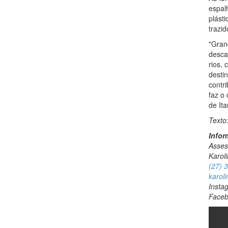
espal
plást
trazid
"Gran
desca
rios,
desti
contr
faz o
de It
Texto:
Infor
Asses
Karol
(27) 
karoli
Insta
Face