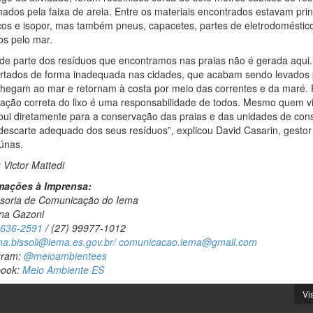
hados pela faixa de areia. Entre os materiais encontrados estavam pri
icos e isopor, mas também pneus, capacetes, partes de eletrodoméstico
os pelo mar.
de parte dos resíduos que encontramos nas praias não é gerada aqui.
rtados de forma inadequada nas cidades, que acabam sendo levados 
 chegam ao mar e retornam à costa por meio das correntes e da maré. P
nação correta do lixo é uma responsabilidade de todos. Mesmo quem viv
ibui diretamente para a conservação das praias e das unidades de co
 descarte adequado dos seus resíduos”, explicou David Casarin, gesto
aúnas.
 Victor Mattedi
mações à Imprensa:
soria de Comunicação do Iema
ina Gazoni
3636-2591
/ (27) 99977-1012
na.bissoli@iema.es.gov.br/
comunicacao.iema@gmail.com
gram:
@meioambientees
book:
Meio Ambiente ES
Vi