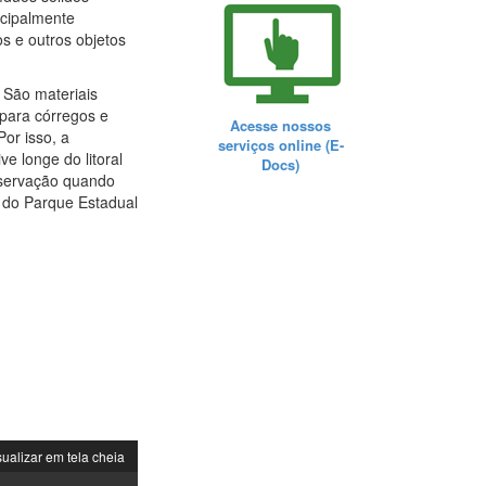
ncipalmente
s e outros objetos
 São materiais
para córregos e
Acesse nossos
or isso, a
serviços online (E-
e longe do litoral
Docs)
nservação quando
r do Parque Estadual
sualizar em tela cheia