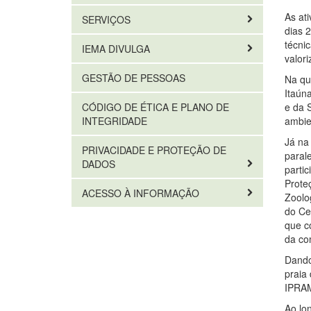
As at
SERVIÇOS
dias 
técni
IEMA DIVULGA
valor
GESTÃO DE PESSOAS
Na qu
Itaún
e da 
CÓDIGO DE ÉTICA E PLANO DE
ambie
INTEGRIDADE
Já na
PRIVACIDADE E PROTEÇÃO DE
parale
DADOS
parti
Prote
ACESSO À INFORMAÇÃO
Zoolo
do Cen
que c
da co
Dando
praia
IPRAM
Ao lo