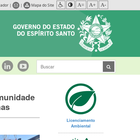
A=
A+
A-
rador
|
|
Mapa do Site
munidade
nas
Licenciamento
Ambiental