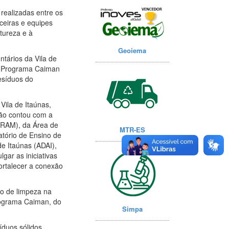
realizadas entre os
ceiras e equipes
tureza e à
Geoiema
ntários da Vila de
do Programa Caiman
esíduos do
Vila de Itaúnas,
ação contou com a
IPRAM), da Área de
MTR-ES
tório de Ensino de
 Itaúnas (ADAI),
gar as iniciativas
ortalecer a conexão
ão de limpeza na
rograma Caiman, do
Simpa
íduos sólidos