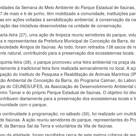
ividades da Semana do Meio Ambiente do Parque Estadual de Itaúnas, 
27 de maio e 6 de junho, têm mobilizado a comunidade, instituições par
cas em ações voltadas à sensibilização ambiental, à conservação da na
ização das iniciativas desenvolvidas na unidade de conservação.
arta-feira (27), uma ação de limpeza reuniu servidores do parque, volu
as e representantes da Prefeitura Municipal de Conceição da Barra, 
Sociedade Amigos de Itaúnas. Ao todo, foram retirados 138 sacos de r
nte natural, contribuindo para a preservação dos ecossistemas locais.
 quinta-feira (28), o parque promoveu uma feira ambiental na praça da 
lamente à tradicional feira livre realizada semanalmente no local. A 
cipação do Instituto de Pesquisa e Reabilitação de Animais Marinhos (
ção Ambiental de Conceição da Barra, do Programa Caiman, do Labora
gia do CEUNES/UFES, da Associação de Desenvolvimento Ambiental de
tro Tamar e do próprio Parque Estadual de Itaúnas. O objetivo foi divul
ontribuem diariamente para a preservação dos ecossistemas locais e f
munidade com o parque.
 continuidade à programação, no sábado (30), foi realizado um mutir
 de Itaúnas. A ação reuniu servidores do parque, representantes do P
, da Barraca Sal da Terra e voluntários da Vila de Itaúnas.
ngo da atividade, foram recolhidos cerca de sete metros cúbicos de res