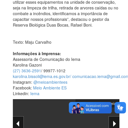
utilizar esses equipamentos na unidade de conservação,
seja na limpeza de trilha, retirada de arvores caídas ou no
combate a incêndios, identificamos a importância de
capacitar nossos profissionais”, destacou o gestor da
Reserva Biológica Duas Bocas, Rafael Boni.
Texto: Maju Carvalho
Informações à Imprensa:
Assessoria de Comunicação do Iema
Karolina Gazoni
(27) 3636-2591
/ 99977-1012
karolina.bissoli@iema.es.gov.br/
comunicacao.iema@gmail.co
Instagram:
@meioambientees
Facebook:
Meio Ambiente ES
Linkedin:
Iema
Visualizar em tela cheia