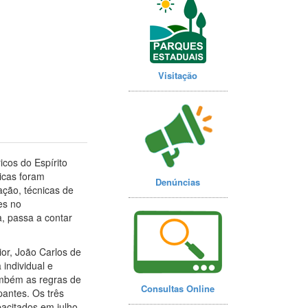
Visitação
icos do Espírito
ricas foram
Denúncias
ção, técnicas de
es no
, passa a contar
or, João Carlos de
individual e
ambém as regras de
Consultas Online
pantes. Os três
pacitados em julho,