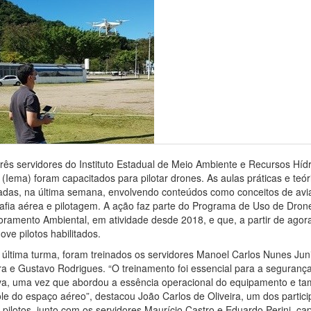
três servidores do Instituto Estadual de Meio Ambiente e Recursos Hídr
(Iema) foram capacitados para pilotar drones. As aulas práticas e teó
zadas, na última semana, envolvendo conteúdos como conceitos de avia
rafia aérea e pilotagem. A ação faz parte do Programa de Uso de Dron
oramento Ambiental, em atividade desde 2018, e que, a partir de agora
ve pilotos habilitados.
 última turma, foram treinados os servidores Manoel Carlos Nunes Juni
ra e Gustavo Rodrigues. “O treinamento foi essencial para a segurança 
iva, uma vez que abordou a essência operacional do equipamento e t
ole do espaço aéreo”, destacou João Carlos de Oliveira, um dos partici
pilotos, junto com os servidores Maurício Castro e Eduardo Perini, ca