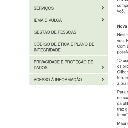
compõ
SERVIÇOS
voô.
IEMA DIVULGA
Nova 
GESTÃO DE PESSOAS
Neste
voo. E
CÓDIGO DE ÉTICA E PLANO DE
Com a
INTEGRIDADE
possí
“O us
PRIVACIDADE E PROTEÇÃO DE
os pi
DADOS
Gilbe
ferra
ACESSO À INFORMAÇÃO
a prát
Para 
de sua
da ut
traz 
Iema”
Mauric