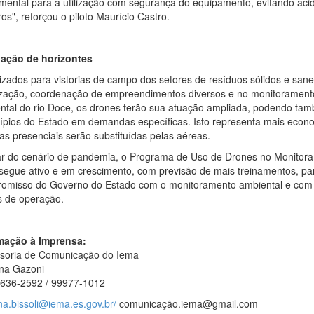
mental para a utilização com segurança do equipamento, evitando aci
ros", reforçou o piloto Maurício Castro.
ação de horizontes
ilizados para vistorias de campo dos setores de resíduos sólidos e sa
lização, coordenação de empreendimentos diversos e no monitorament
ntal do rio Doce, os drones terão sua atuação ampliada, podendo tamb
ípios do Estado em demandas específicas. Isto representa mais econo
ias presenciais serão substituídas pelas aéreas.
r do cenário de pandemia, o Programa de Uso de Drones no Monitor
segue ativo e em crescimento, com previsão de mais treinamentos, par
omisso do Governo do Estado com o monitoramento ambiental e com
s de operação.
mação à Imprensa:
soria de Comunicação do Iema
ina Gazoni
3636-2592 / 99977-1012
na.bissoli@iema.es.gov.br/
comunicação.iema@gmail.com