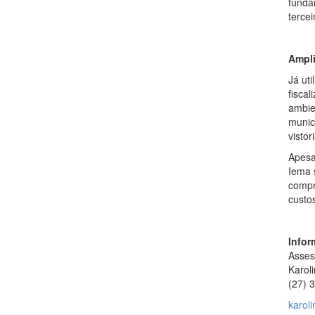
funda
tercei
Ampli
Já ut
fisca
ambie
munic
vistor
Apesa
Iema 
compr
custo
Infor
Asses
Karol
(27) 
karoli