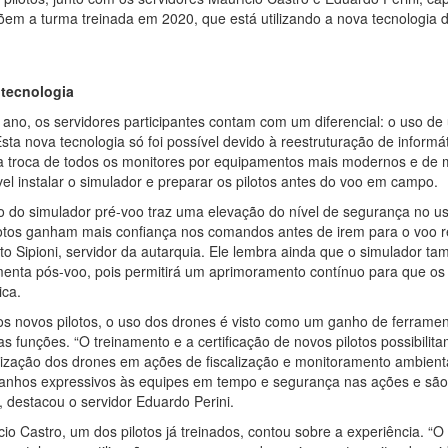
em a turma treinada em 2020, que está utilizando a nova tecnologia d
tecnologia
 ano, os servidores participantes contam com um diferencial: o uso de
sta nova tecnologia só foi possível devido à reestruturação de informát
 troca de todos os monitores por equipamentos mais modernos e de ma
vel instalar o simulador e preparar os pilotos antes do voo em campo.
o do simulador pré-voo traz uma elevação do nível de segurança no us
lotos ganham mais confiança nos comandos antes de irem para o voo real
rto Sipioni, servidor da autarquia. Ele lembra ainda que o simulador 
menta pós-voo, pois permitirá um aprimoramento contínuo para que os
ica.
os novos pilotos, o uso dos drones é visto como um ganho de ferrame
s funções. “O treinamento e a certificação de novos pilotos possibilita
ilização dos drones em ações de fiscalização e monitoramento ambienta
ganhos expressivos às equipes em tempo e segurança nas ações e são
, destacou o servidor Eduardo Perini.
io Castro, um dos pilotos já treinados, contou sobre a experiência. “O 