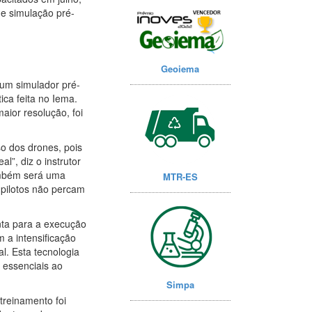
e simulação pré-
Geoiema
 um simulador pré-
ica feita no Iema.
ior resolução, foi
o dos drones, pois
”, diz o instrutor
também será uma
MTR-ES
 pilotos não percam
nta para a execução
m a intensificação
l. Esta tecnologia
 essenciais ao
Simpa
treinamento foi