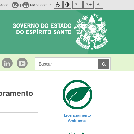
A=
A+
A-
rador
|
|
Mapa do Site
toramento
Licenciamento
Ambiental