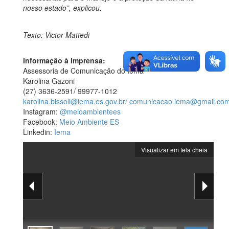
nosso estado”, explicou.
Texto: Victor Mattedi
Informação à Imprensa:
Assessoria de Comunicação do Iema
Karolina Gazoni
(27) 3636-2591/ 99977-1012
karolina.bissoli@iema.es.gov.br/
comunicacao.iema@gmail.co
Instagram:
@meioambientees
Facebook:
Meio Ambiente ES
Linkedin:
Iema
Visualizar em tela cheia