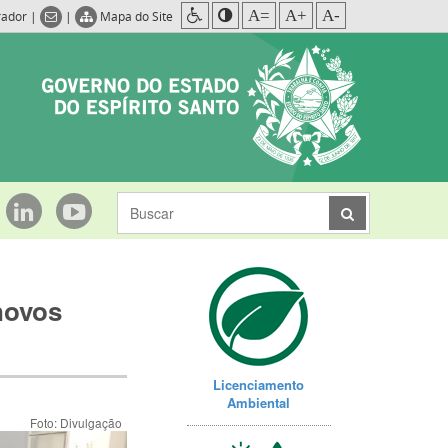
A=
A+
A-
rador
|
|
Mapa do Site
novos
Licenciamento
Ambiental
Foto: Divulgação