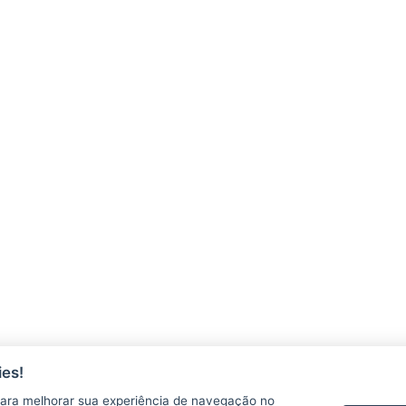
es!
ara melhorar sua experiência de navegação no
AGERH
PNLA
P