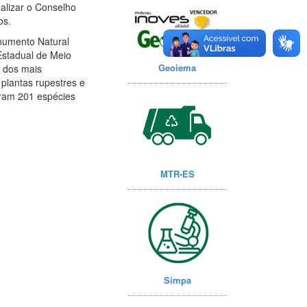
alizar o Conselho
os.
onumento Natural
Estadual de Meio
Geoiema
 dos mais
 plantas rupestres e
aram 201 espécies
MTR-ES
Simpa