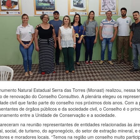
umento Natural Estadual Serra das Torres (Monast) realizou, nessa ter
ão de renovação do Conselho Consultivo. A plenária elegeu os represe
dade civil que farão parte do conselho nos próximos dois anos. Com a 
entantes de órgãos públicos e da sociedade civil, o Conselho é o princ
ionamento entre a Unidade de Conservação e a sociedade.
receram na reunião representantes de entidades relacionadas às áre
al, social, de turismo, do agronegócio, do setor de extração mineral, 
tores e moradores locais. “Temos na região um conselho muito particip