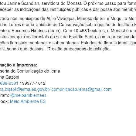
ltou Janine Scandian, servidora do Monast. O próximo passo para form
receber as indicações das instituições públicas e dar posse aos membr
izado nos municípios de Atílio Vivácqua, Mimoso do Sul e Muqui, o M
 das Torres é uma Unidade de Conservação sob a gestão do Instituto 
nte e Recursos Hídricos (Iema). Com 10.458 hectares, o Monast é um
antes complexos florestais do sul do Espírito Santo, com a presença de
ções florestais montanas e submontanas. Estudos da flora já identific
ais, sendo que, dessas, 17 estão ameaçadas de extinção.
mação à Imprensa:
soria de Comunicação do Iema
ina Gazoni
3636-2591
/ 99977-1012
na.bissoli@iema.es.gov.br/
comunicacao.iema@gmail.com
gram:
@meioambientees
book:
Meio Ambiente ES