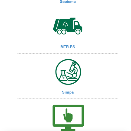
Geoiema
MTR-ES
Simpa