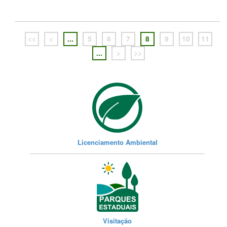
<<
<
...
5
6
7
8
9
10
11
...
>
>>
Licenciamento Ambiental
Visitação