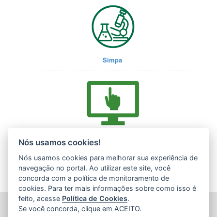
Simpa
Acesse nossos serviços online (E-Docs)
Nós usamos cookies!
Nós usamos cookies para melhorar sua experiência de
navegação no portal. Ao utilizar este site, você
concorda com a política de monitoramento de
cookies. Para ter mais informações sobre como isso é
feito, acesse
Política de Cookies
.
INSTITUTO ESTADUAL DE MEIO AMBIENTE (IEMA)
Se você concorda, clique em ACEITO.
Rod. Br 262, s/nº - Jardim América