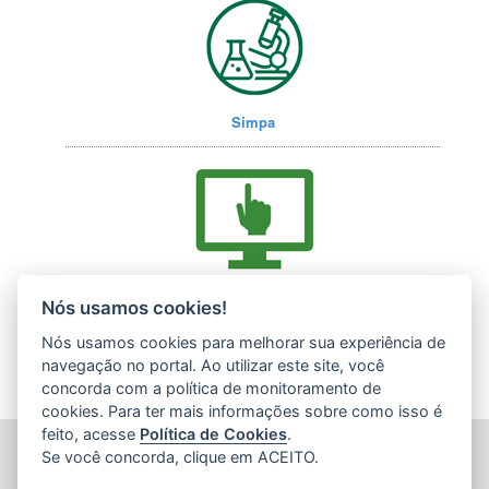
Simpa
Acesse nossos serviços online (E-Docs)
Nós usamos cookies!
Nós usamos cookies para melhorar sua experiência de
navegação no portal. Ao utilizar este site, você
concorda com a política de monitoramento de
cookies. Para ter mais informações sobre como isso é
feito, acesse
Política de Cookies
.
INSTITUTO ESTADUAL DE MEIO AMBIENTE (IEMA)
Se você concorda, clique em ACEITO.
Rod. Br 262, s/nº - Jardim América