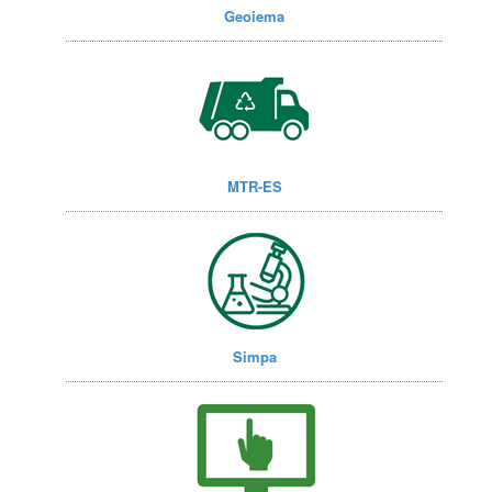
Geoiema
MTR-ES
Simpa