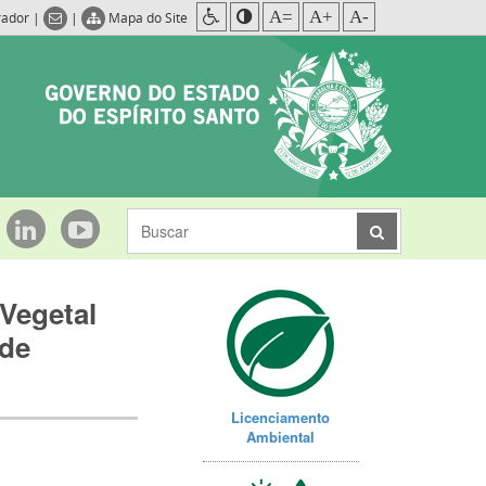
A=
A+
A-
rador
|
|
Mapa do Site
Vegetal
 de
Licenciamento
Ambiental