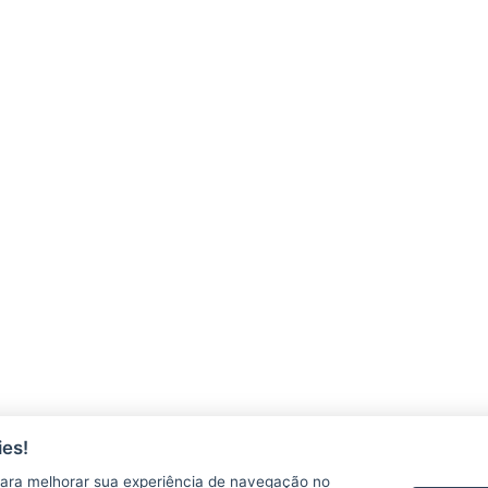
es!
ara melhorar sua experiência de navegação no
AGERH
PNLA
P