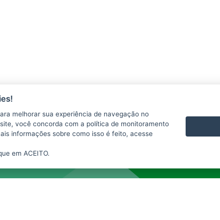
es!
ara melhorar sua experiência de navegação no
AGERH
PNLA
P
te site, você concorda com a política de monitoramento
SEAMA
OUVIDORIA
P
mais informações sobre como isso é feito, acesse
ique em ACEITO.