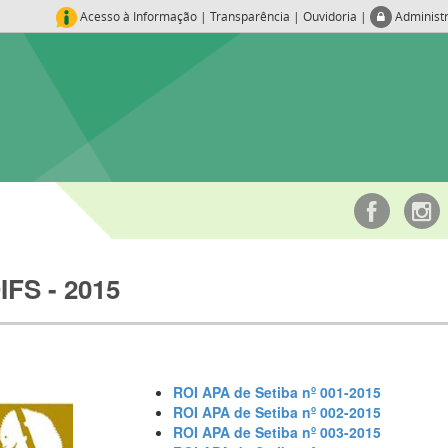
Acesso à Informação
|
Transparência
|
Ouvidoria
|
Administ
IFS - 2015
ROI APA de Setiba nº 001-2015
ROI APA de Setiba nº 002-2015
ROI APA de Setiba nº 003-2015