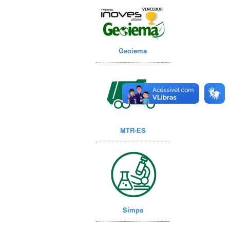
Geoiema
MTR-ES
Simpa