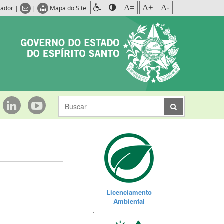
A=
A+
A-
rador
|
|
Mapa do Site
Licenciamento
Ambiental