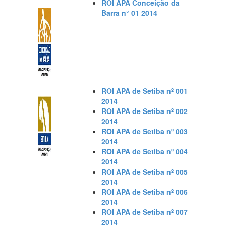
ROI APA Conceição da
Barra n° 01 2014
ROI APA de Setiba nº 001
2014
ROI APA de Setiba nº 002
2014
ROI APA de Setiba nº 003
2014
ROI APA de Setiba nº 004
2014
ROI APA de Setiba nº 005
2014
ROI APA de Setiba nº 006
2014
ROI APA de Setiba nº 007
2014