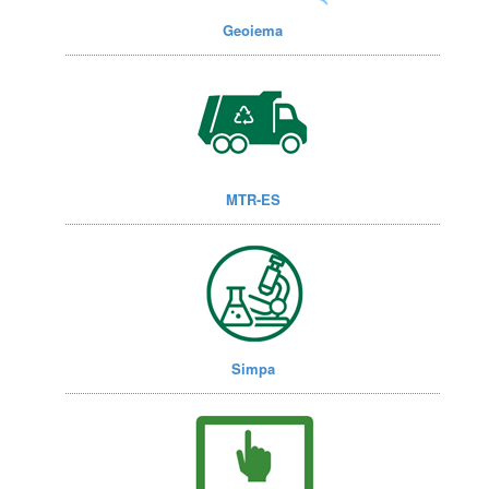
Geoiema
MTR-ES
Simpa