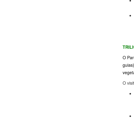
TRIL
O Par
guias
vegeta
O visi