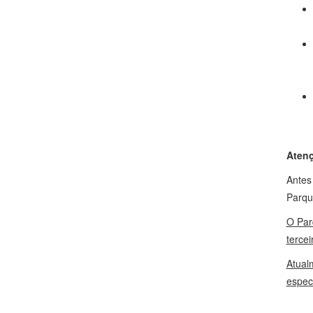
Aten
Antes 
Parqu
O Par
tercei
Atual
espec