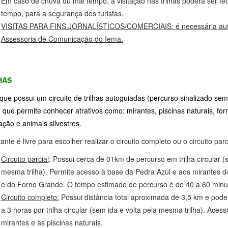
Em caso de chuva ou mal tempo, a visitação nas trilhas poderá ser f
tempo, para a segurança dos turistas.
VISITAS PARA FINS JORNALÍSTICOS/COMERCIAIS: é necessária auto
Assessoria de Comunicação do Iema.
HAS
que possui um circuito de trilhas autoguiadas (percurso sinalizado se
) que permite conhecer atrativos como: mirantes, piscinas naturais, f
ção e animais silvestres.
tante é livre para escolher realizar o circuito completo ou o circuito parc
Circuito parcial
: Possui cerca de 01km de percurso em trilha circular (
mesma trilha). Permite acesso à base da Pedra Azul e aos mirantes d
e do Forno Grande. O tempo estimado de percurso é de 40 a 60 minu
Circuito completo:
Possui distância total aproximada de 3,5 km e pode 
a 3 horas por trilha circular (sem ida e volta pela mesma trilha). Aces
mirantes e às piscinas naturais.