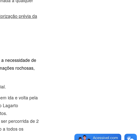
echada a qualquer
rização prévia da
m a necessidade de
ormações rochosas,
ial.
sem ida e volta pela
o Lagarto
tos.
ser percorrida de 2
so a todos os