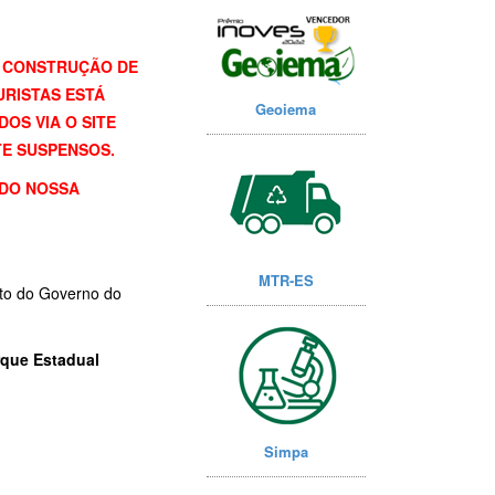
A CONSTRUÇÃO DE
URISTAS ESTÁ
Geoiema
OS VIA O SITE
E SUSPENSOS.
DO NOSSA
MTR-ES
to do Governo do
rque Estadual
Simpa