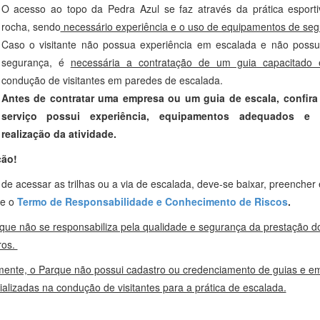
O acesso ao topo da Pedra Azul se faz através da prática esport
rocha, sendo
necessário experiência e o uso de equipamentos de seg
Caso o visitante não possua experiência em escalada e não poss
segurança, é
necessária a contratação de um guia capacitado e
condução de visitantes em paredes de escalada.
Antes de contratar uma empresa ou um guia de escala, confira
serviço possui experiência, equipamentos adequados e 
realização da atividade.
ção!
de acessar as trilhas ou a via de escalada, deve-se baixar, preencher
e o
Termo de Responsabilidade e Conhecimento de Riscos
.
que não se responsabiliza pela qualidade e segurança da prestação do
ros.
mente, o Parque não possui cadastro ou credenciamento de guias e e
ializadas na condução de visitantes para a prática de escalada.