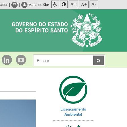
A=
A+
A-
rador
|
|
Mapa do Site
Licenciamento
Ambiental