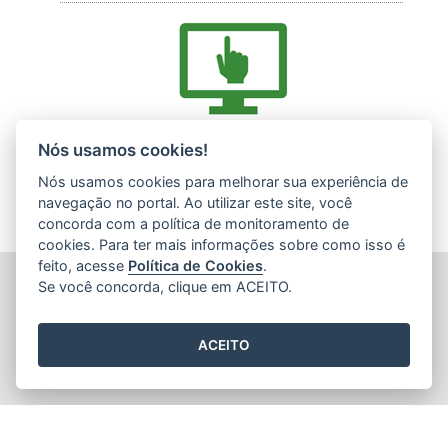
Acesse nossos serviços online (E-Docs)
Nós usamos cookies!
Nós usamos cookies para melhorar sua experiência de
navegação no portal. Ao utilizar este site, você
concorda com a política de monitoramento de
cookies. Para ter mais informações sobre como isso é
feito, acesse
Política de Cookies
.
INSTITUTO ESTADUAL DE MEIO AMBIENTE (IEMA)
Se você concorda, clique em ACEITO.
Rod. Br 262, s/nº - Jardim América
CEP: 29140-130 - Cariacica / ES
Tel.: (27) 3300-1360 / (27) 99299-8894 (Whatsapp)
ACEITO
E-mail:
atendimento@iema.es.gov.br
2015
- 2026
/ Desenvolvido pelo
PRODEST
utilizando o software
livre
Orchard