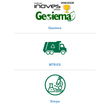
Geoiema
MTR-ES
Simpa