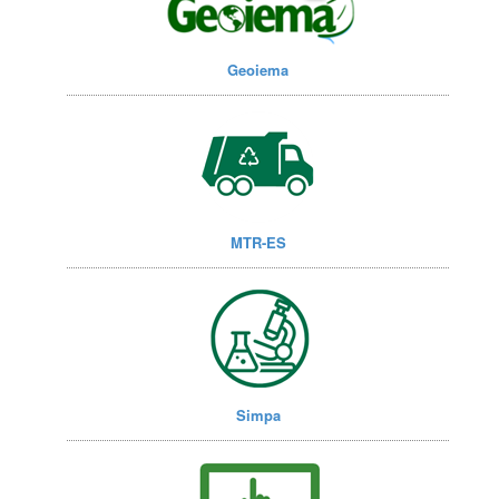
Geoiema
MTR-ES
Simpa