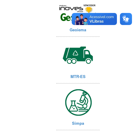
Geoiema
MTR-ES
Simpa