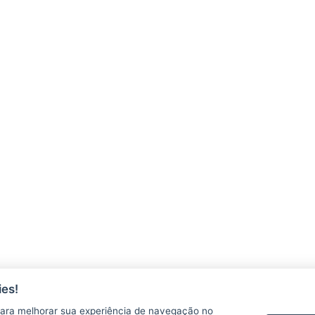
es!
ara melhorar sua experiência de navegação no
AGERH
PNLA
P