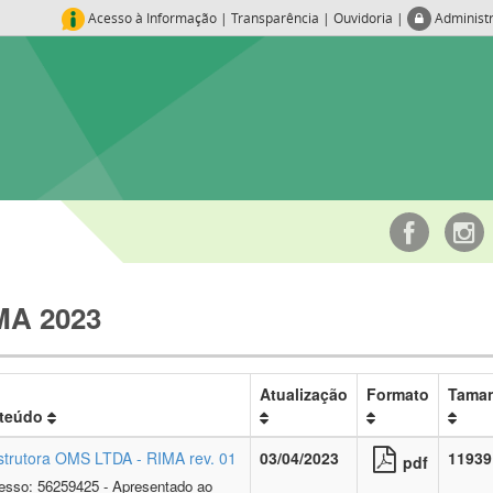
Acesso à Informação
|
Transparência
|
Ouvidoria
|
Administ
MA 2023
Atualização
Formato
Tama
teúdo
trutora OMS LTDA - RIMA rev. 01
03/04/2023
11939
pdf
esso: 56259425 - Apresentado ao