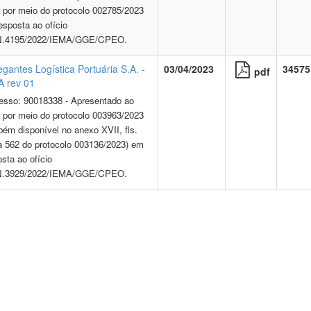
 por meio do protocolo 002785/2023
esposta ao ofício
.4195/2022/IEMA/GGE/CPEO.
gantes Logística Portuária S.A. -
03/04/2023
34575
pdf
 rev 01
esso: 90018338 - Apresentado ao
 por meio do protocolo 003963/2023
bém disponível no anexo XVII, fls.
a 562 do protocolo 003136/2023) em
sta ao ofício
.3929/2022/IEMA/GGE/CPEO.