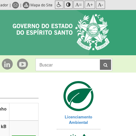
A=
A+
A-
rador
|
|
Mapa do Site
nho
Licenciamento
Ambiental
 kB