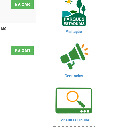
BAIXAR
 kB
Visitação
BAIXAR
Denúncias
Consultas Online