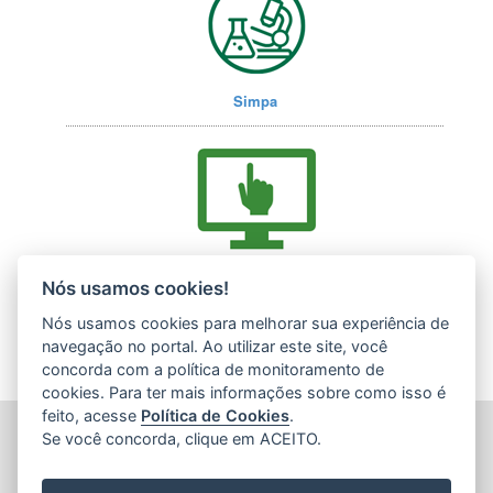
Simpa
Acesse nossos serviços online (E-Docs)
Nós usamos cookies!
Nós usamos cookies para melhorar sua experiência de
navegação no portal. Ao utilizar este site, você
concorda com a política de monitoramento de
cookies. Para ter mais informações sobre como isso é
feito, acesse
Política de Cookies
.
INSTITUTO ESTADUAL DE MEIO AMBIENTE (IEMA)
Se você concorda, clique em ACEITO.
Rod. Br 262, s/nº - Jardim América
CEP: 29140-130 - Cariacica / ES