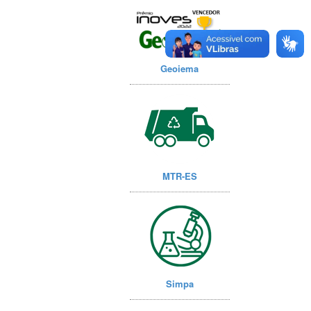
Geoiema
MTR-ES
Simpa