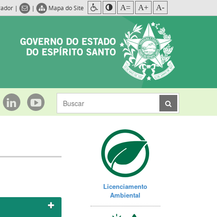
A=
A+
A-
rador
|
|
Mapa do Site
Licenciamento
Ambiental