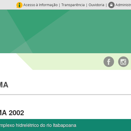
Acesso à Informação
|
Transparência
|
Ouvidoria
|
Administ
MA
MA 2002
plexo hidrelétrico do rio Itabapoana