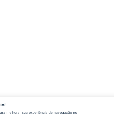
es!
ara melhorar sua experiência de navegação no
AGERH
PNLA
P