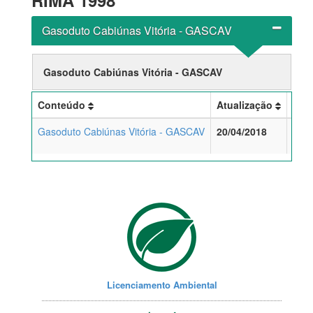
RIMA 1998
Gasoduto Cabiúnas Vitória - GASCAV
Gasoduto Cabiúnas Vitória - GASCAV
Conteúdo
Atualização
For
Gasoduto Cabiúnas Vitória - GASCAV
20/04/2018
Licenciamento Ambiental