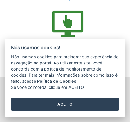
Acesse nossos serviços online (E-Docs)
Nós usamos cookies!
Nós usamos cookies para melhorar sua experiência de
navegação no portal. Ao utilizar este site, você
concorda com a política de monitoramento de
cookies. Para ter mais informações sobre como isso é
feito, acesse
Política de Cookies
.
INSTITUTO ESTADUAL DE MEIO AMBIENTE (IEMA)
Se você concorda, clique em ACEITO.
Rod. Br 262, s/nº - Jardim América
CEP: 29140-130 - Cariacica / ES
Tel.: (27) 3300-1360 / (27) 99299-8894 (Whatsapp)
ACEITO
E-mail:
atendimento@iema.es.gov.br
2015
- 2026
/ Desenvolvido pelo
PRODEST
utilizando o software