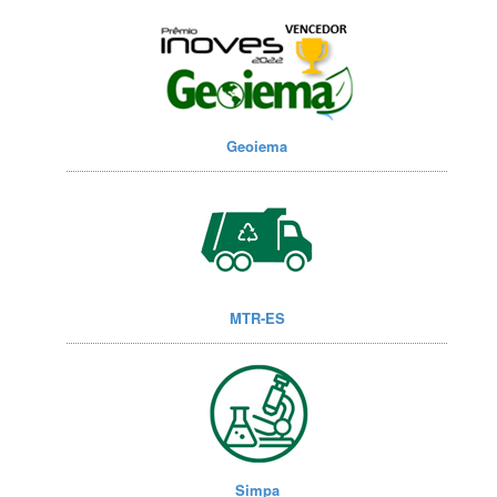
Geoiema
MTR-ES
Simpa