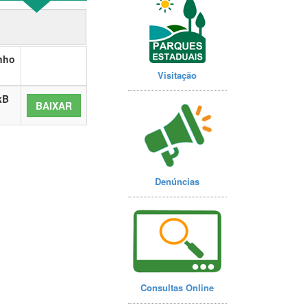
nho
Visitação
kB
BAIXAR
Denúncias
Consultas Online