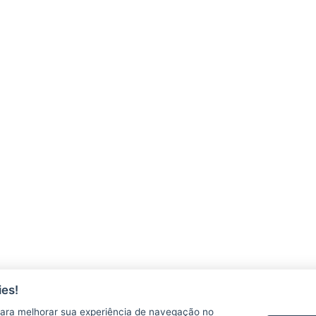
es!
ara melhorar sua experiência de navegação no
AGERH
PNLA
P