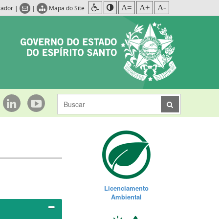
A=
A+
A-
rador
|
|
Mapa do Site
Licenciamento
Ambiental