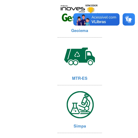
Geoiema
MTR-ES
Simpa