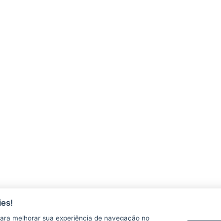
es!
ara melhorar sua experiência de navegação no
AGERH
PNLA
P