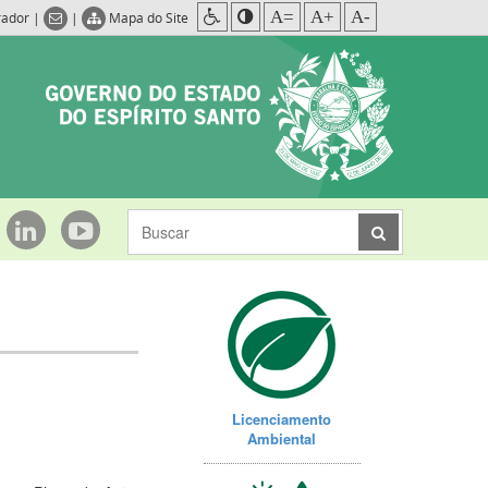
A=
A+
A-
rador
|
|
Mapa do Site
Licenciamento
Ambiental