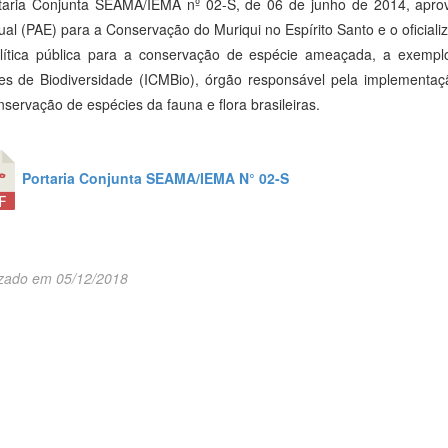
taria Conjunta SEAMA/IEMA nº 02-S, de 06 de junho de 2014, apro
ual (PAE) para a Conservação do Muriqui no Espírito Santo e o oficial
lítica pública para a conservação de espécie ameaçada, a exemplo
s de Biodiversidade (ICMBio), órgão responsável pela implementaç
servação de espécies da fauna e flora brasileiras.
Portaria Conjunta SEAMA/IEMA N° 02-S
izado em 05/12/2018