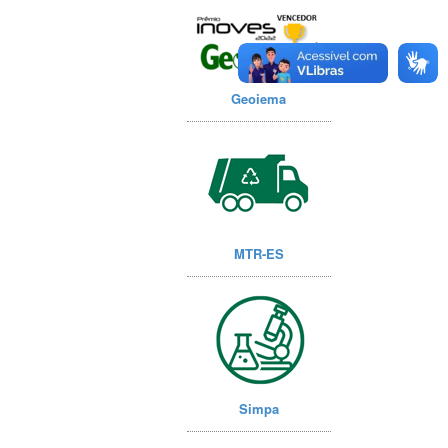
Geoiema
MTR-ES
Simpa