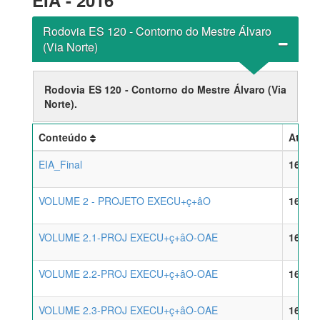
EIA - 2016
Rodovia ES 120 - Contorno do Mestre Álvaro
(Via Norte)
Rodovia ES 120 - Contorno do Mestre Álvaro (Via
Norte).
Conteúdo
Atual
EIA_Final
16/04/
VOLUME 2 - PROJETO EXECU+ç+âO
16/04/
VOLUME 2.1-PROJ EXECU+ç+âO-OAE
16/04/
VOLUME 2.2-PROJ EXECU+ç+âO-OAE
16/04/
VOLUME 2.3-PROJ EXECU+ç+âO-OAE
16/04/