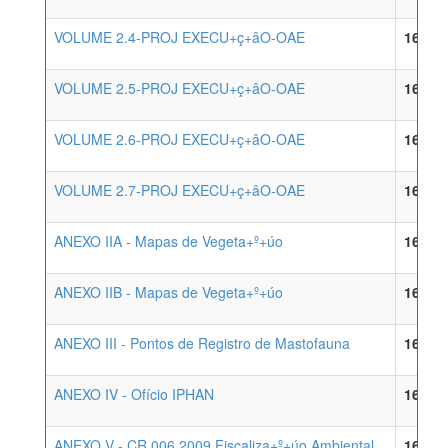
VOLUME 2.4-PROJ EXECU+ç+âO-OAE
16/04/
VOLUME 2.5-PROJ EXECU+ç+âO-OAE
16/04/
VOLUME 2.6-PROJ EXECU+ç+âO-OAE
16/04/
VOLUME 2.7-PROJ EXECU+ç+âO-OAE
16/04/
ANEXO IIA - Mapas de Vegeta+º+úo
16/04/
ANEXO IIB - Mapas de Vegeta+º+úo
16/04/
ANEXO III - Pontos de Registro de Mastofauna
16/04/
ANEXO IV - Ofício IPHAN
16/04/
ANEXO V - CR 006 2009 Fiscaliza+º+úo Ambiental
16/04/