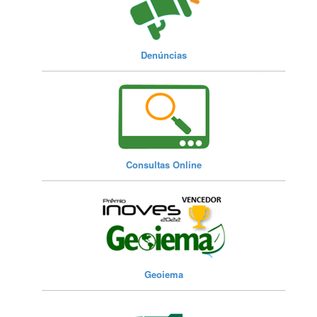
Denúncias
Consultas Online
Geoiema