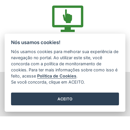
Acesse nossos serviços online (E-Docs)
Nós usamos cookies!
Nós usamos cookies para melhorar sua experiência de
navegação no portal. Ao utilizar este site, você
concorda com a política de monitoramento de
cookies. Para ter mais informações sobre como isso é
feito, acesse
Política de Cookies
.
INSTITUTO ESTADUAL DE MEIO AMBIENTE (IEMA)
Se você concorda, clique em ACEITO.
Rod. Br 262, s/nº - Jardim América
CEP: 29140-130 - Cariacica / ES
Tel.: (27) 3300-1360 / (27) 99299-8894 (Whatsapp)
ACEITO
E-mail:
atendimento@iema.es.gov.br
2015
- 2026
/ Desenvolvido pelo
PRODEST
utilizando o software
livre
Orchard