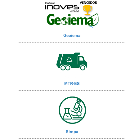
Geoiema
MTR-ES
Simpa