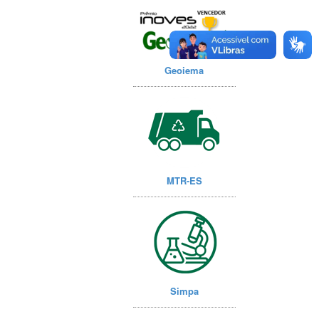
Geoiema
MTR-ES
Simpa