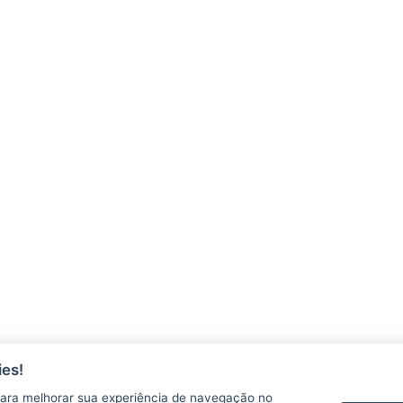
es!
ara melhorar sua experiência de navegação no
AGERH
PNLA
P