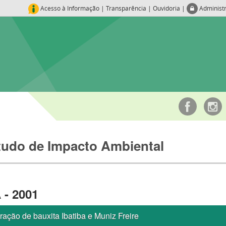
Acesso à Informação
|
Transparência
|
Ouvidoria
|
Administ
tudo de Impacto Ambiental
 - 2001
ração de bauxita Ibatiba e Muniz Freire