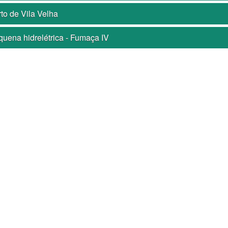
to de Vila Velha
uena hidrelétrica - Fumaça IV