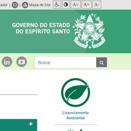
A=
A+
A-
rador
|
|
Mapa do Site
Licenciamento
Ambiental