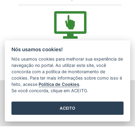
Acesse nossos serviços online (E-Docs)
Nós usamos cookies!
Nós usamos cookies para melhorar sua experiência de
navegação no portal. Ao utilizar este site, você
concorda com a política de monitoramento de
cookies. Para ter mais informações sobre como isso é
feito, acesse
Política de Cookies
.
INSTITUTO ESTADUAL DE MEIO AMBIENTE (IEMA)
Se você concorda, clique em ACEITO.
Rod. Br 262, s/nº - Jardim América
CEP: 29140-130 - Cariacica / ES
Tel.: (27) 3300-1360 / (27) 99299-8894 (Whatsapp)
ACEITO
E-mail:
atendimento@iema.es.gov.br
2015
- 2026
/ Desenvolvido pelo
PRODEST
utilizando o software