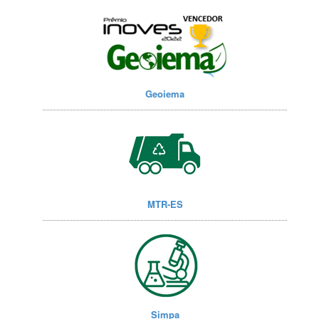
Geoiema
MTR-ES
Simpa